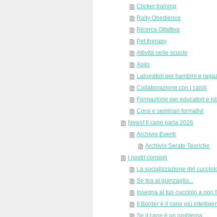
Clicker training
Rally Obedience
Ricerca Olfattiva
Pet therapy
Attività nelle scuole
Asilo
Laboratori per bambini e raga
Collaborazione con i canili
Formazione per educatori e istru
Corsi e seminari formativi
News! Il cane parla 2026
Archivio Eventi
Archivio Serate Teoriche
I nostri consigli
La socializzazione del cucciol
Se tira al guinzaglio...
Insegna al tuo cucciolo a non f
Il Border è il cane più intelli
Se il cane è un problema...