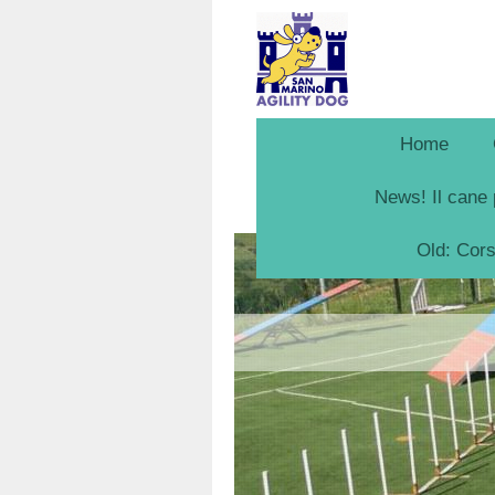
Home
News! Il cane 
Old: Cor