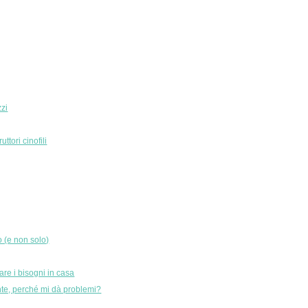
zzi
ttori cinofili
o (e non solo)
are i bisogni in casa
gente, perché mi dà problemi?