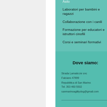
Asilo
Laboratori per bambini e
ragazzi
Collaborazione con i canili
Formazione per educatori e
istruttori cinofili
Corsi e seminari formativi
Dove siamo:
Strada Lamaticcie snc
Falciano 47899
Repubblica di San Marino
Tel. 353 460 5502
sanmarinoagilitydog@gmail.com