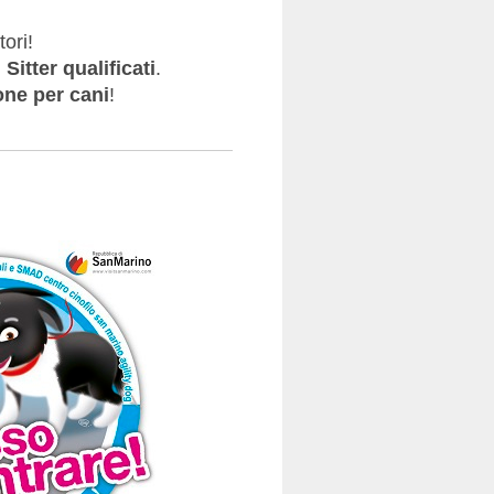
ori!
Sitter qualificati
.
one per cani
!