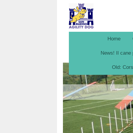
Home
News! Il cane 
Old: Cor