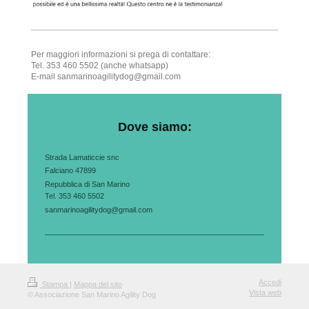
Per maggiori informazioni si prega di contattare:
Tel. 353 460 5502 (anche whatsapp)
E-mail sanmarinoagilitydog@gmail.com
Dove siamo:
Strada Lamaticcie snc
Falciano 47899
Repubblica di San Marino
Tel. 353 460 5502
sanmarinoagilitydog@gmail.com
Accedi
Stampa
|
Mappa del sito
Vista web
© Associazione San Marino Agility Dog